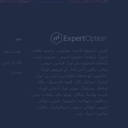
ہوم
کمپنی آسٹریلیا، آسٹریا، بیلاروس، بیلجیم، بلغاریہ،
مفت ڈیمو
کینیڈا، کروشیا، جمہوریہ قبرص، جمہوریہ چیک،
لاگ ان کریں
ڈنمارک، ایسٹونیا، فن لینڈ، فرانس، جرمنی،
یونان، ہنگری، آئس لینڈ، کے شہریوں اور/یا
رجسٹر
رہائشیوں کو خدمات فراہم نہیں کرتی ہے۔ ایران،
آئرلینڈ، اسرائیل، اٹلی، لٹویا، لکسمبرگ، مالٹا،
میانمار، نیدرلینڈز، نیوزی لینڈ، شمالی کوریا،
ناروے، پولینڈ، پرتگال، پورٹو ریکو، رومانیہ، روس،
سنگاپور، سلوواکیہ، سلووینیا، جنوبی سوڈان،
اسپین، سوڈان، سویڈن، سوئٹزرلینڈ، برطانیہ،
یوکرین، امریکہ، یمن۔