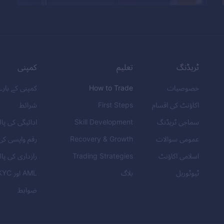
ٹریڈنگ
تعلیم
کمپنی
خصوصیات
How to Trade
کمپنی کے بار
اکاؤنٹ کی اقسام
First Steps
شرائط
سماجی ٹریڈنگ
Skill Development
ادائیگی کی پا
عمومی سوالات
Recovery & Growth
رقم واپسی کی
اسلامی اکاؤنٹ
Trading Strategies
رازداری کی پا
ٹیوٹوریل
بلاگ
AML
اور
KYC
ضوابط