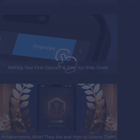
Making Your First Deposit: A Step-by-Step Guide
Achievements: What They Are and How to Unlock Them