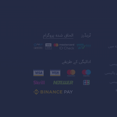
ٹریڈرز
الحاق شدہ پروگرام
ے میں
ادائیگی کے طریقے
لیسی
 پالیسی
لیسی