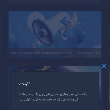
How to Earn a Passive Income with Our Referral Program
توجہ!
بدقسمتی سے ہماری کمپنی شہریوں یا آپ کے ملک
کے رہائشیوں کو خدمات فراہم نہیں کرتی ہے۔
What Are Battles and How Can You Win More?