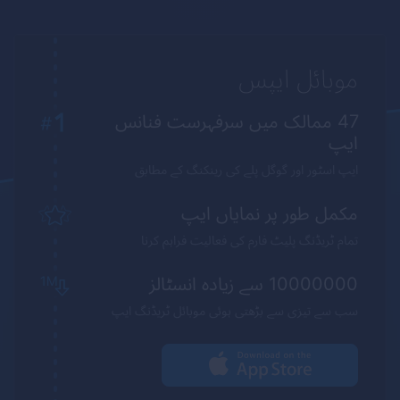
موبائل ایپس
47 ممالک میں سرفہرست فنانس
ایپ
ایپ اسٹور اور گوگل پلے کی رینکنگ کے مطابق
مکمل طور پر نمایاں ایپ
تمام ٹریڈنگ پلیٹ فارم کی فعالیت فراہم کرنا
10000000 سے زیادہ انسٹالز
سب سے تیزی سے بڑھتی ہوئی موبائل ٹریڈنگ ایپ