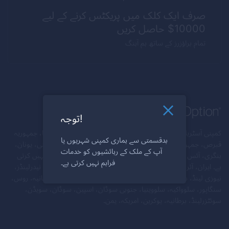
صرف ایک کلک میں پریکٹس کرنے کے لیے
10000$ حاصل کریں
تمام براؤزرز کے ساتھ ہم آہنگ
توجہ!
کمپنی آسٹریلیا، آسٹریا، بیلاروس، بیلجیم، بلغاریہ، کینیڈا، کروشیا، جمہوریہ
بدقسمتی سے ہماری کمپنی شہریوں یا
قبرص، جمہوریہ چیک، ڈنمارک، ایسٹونیا، فن لینڈ، فرانس، جرمنی، یونان،
آپ کے ملک کے رہائشیوں کو خدمات
ہنگری، آئس لینڈ، کے شہریوں اور/یا رہائشیوں کو خدمات فراہم نہیں کرتی
فراہم نہیں کرتی ہے۔
ہے۔ ایران، آئرلینڈ، اسرائیل، اٹلی، لٹویا، لکسمبرگ، مالٹا، میانمار، نیدرلینڈز،
نیوزی لینڈ، شمالی کوریا، ناروے، پولینڈ، پرتگال، پورٹو ریکو، رومانیہ، روس،
سنگاپور، سلوواکیہ، سلووینیا، جنوبی سوڈان، اسپین، سوڈان، سویڈن،
سوئٹزرلینڈ، برطانیہ، یوکرین، امریکہ، یمن۔