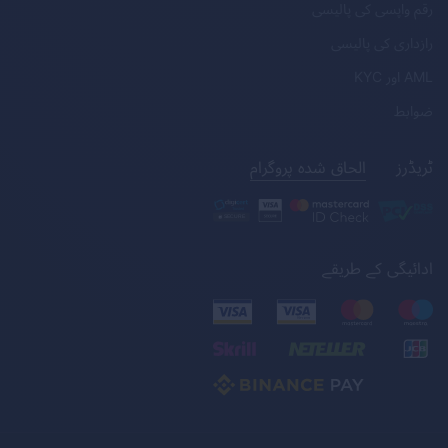
رقم واپسی کی پالیسی
رازداری کی پالیسی
AML
اور
KYC
ضوابط
ٹریڈرز
الحاق شدہ پروگرام
ادائیگی کے طریقے