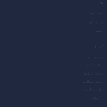
ہوم
مفت ڈیمو
لاگ ان کریں
رجسٹر
ٹریڈنگ
خصوصیات
اکاؤنٹ کی اقسام
سماجی ٹریڈنگ
عمومی سوالات
اسلامی اکاؤنٹ
ٹیوٹوریل