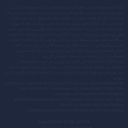
ٹریڈنگ اور سرمایہ کاری میں خطرے کی اہم سطح شامل ہے اور یہ تمام کلائنٹس کے لیے
موزوں اور/یا مناسب نہیں ہے۔ براہ کرم یقینی بنائیں کہ آپ خریدنے یا فروخت کرنے سے پہلے
اپنے سرمایہ کاری کے مقاصد، تجربے کی سطح اور خطرے کی بھوک پر غور کریں۔ خرید و
فروخت میں مالی خطرات لاحق ہوتے ہیں اور اس کے نتیجے میں آپ کے فنڈز کا جزوی یا
مکمل نقصان ہو سکتا ہے، لہذا، آپ کو ایسے فنڈز کی سرمایہ کاری نہیں کرنی چاہیے جو آپ
کھونے کے متحمل نہیں ہو سکتے۔ آپ کو ٹریڈنگ اور سرمایہ کاری سے وابستہ تمام خطرات
سے آگاہ اور مکمل طور پر سمجھنا چاہیے، اور اگر آپ کو کوئی شک ہے تو ایک آزاد مالیاتی
مشیر سے مشورہ لیں۔ آپ کو اس سائٹ میں موجود IP کو ذاتی، غیر تجارتی، ناقابل
منتقلی استعمال کے لیے صرف سائٹ پر پیش کی جانے والی خدمات کے سلسلے میں
استعمال کرنے کے لیے محدود غیر خصوصی حقوق دیے گئے ہیں۔
چونکہ EOLabs LLC JFSA کی نگرانی میں نہیں ہے، اس لیے یہ جاپان کو مالیاتی
مصنوعات کی پیشکش اور مالی خدمات کے لیے درخواست کرنے کے لیے سمجھے جانے والے
کسی بھی عمل میں ملوث نہیں ہے اور اس ویب سائٹ کا مقصد جاپان کے رہائشیوں کے لیے
نہیں ہے۔
EOLabs LLC, Company No 377 LLC 2020, having its registered address at:
First Floor, First St. Vincent Bank Ltd., James Street, PO Box 1574,
Kingstown, St. Vincent and the Grenadines.
Merchant Company: Highmax LTD, company No: 124393, MOL: Main
Street 5-9, Gibraltar, GX11 1AA, Gibraltar.
HighMax Ltd is acting as the Payment Agent for EOLabs LLC.
ExpertOption
2026
© 2014–
ExpertOption
۔ جملہ حقوق محفوظ ہیں.