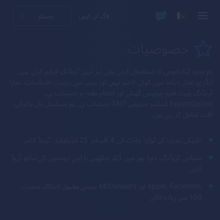
لاگ ان کریں
رجسٹر
خصوصیات
ہم جدید ٹیکنالوجی کا استعمال کرتے ہوئے تیز ترین ٹریڈنگ فراہم کرتے ہیں۔
آرڈر پر عمل درآمد میں کوئی تاخیر نہیں اور سب سے درست اقتباسات۔ ہمارا
ٹریڈنگ پلیٹ فارم چوبیس گھنٹے اور اختتام ہفتہ پر دستیاب ہے۔
ExpertOption
کسٹمر سروس 24/7 دستیاب ہے۔ ہم مسلسل نئے مالیاتی
آلات شامل کر رہے ہیں۔
تکنیکی تجزیہ کے ٹولز: چارٹ کی 4 اقسام، 25 انڈیکیٹرز، ٹرینڈ لائنز
سماجی ٹریڈنگ: دنیا بھر میں ڈیلز دیکھیں یا اپنے دوستوں کے ساتھ ٹریڈ
کریں
Apple, Facebook اور McDonald's جیسے مقبول اسٹاک سمیت
100 سے زیادہ اثاثے