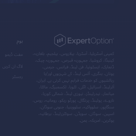
ہوم
کمپنی آسٹریلیا، آسٹریا، بیلاروس، بیلجیم، بلغاریہ،
مفت ڈیمو
کینیڈا، کروشیا، جمہوریہ قبرص، جمہوریہ چیک،
لاگ ان کریں
ڈنمارک، ایسٹونیا، فن لینڈ، فرانس، جرمنی،
یونان، ہنگری، آئس لینڈ، کے شہریوں اور/یا
رجسٹر
رہائشیوں کو خدمات فراہم نہیں کرتی ہے۔ ایران،
آئرلینڈ، اسرائیل، اٹلی، لٹویا، لکسمبرگ، مالٹا،
میانمار، نیدرلینڈز، نیوزی لینڈ، شمالی کوریا،
ناروے، پولینڈ، پرتگال، پورٹو ریکو، رومانیہ، روس،
سنگاپور، سلوواکیہ، سلووینیا، جنوبی سوڈان،
اسپین، سوڈان، سویڈن، سوئٹزرلینڈ، برطانیہ،
یوکرین، امریکہ، یمن۔