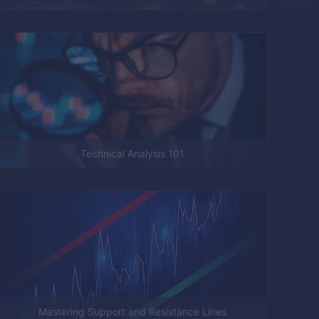
Technical Analysis 101
Mastering Support and Resistance Lines