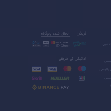
ٹریڈرز
الحاق شدہ پروگرام
ے میں
ادائیگی کے طریقے
لیسی
 پالیسی
لیسی