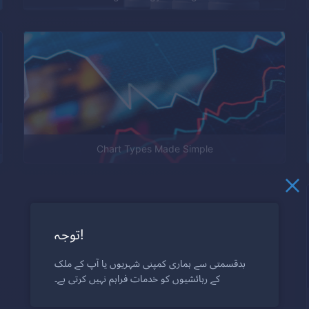
Chart Types Made Simple
توجہ!
بدقسمتی سے ہماری کمپنی شہریوں یا آپ کے ملک
کے رہائشیوں کو خدمات فراہم نہیں کرتی ہے۔