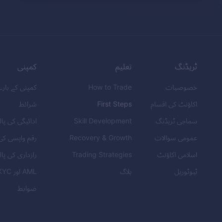
ٹریڈنگ
تعلیم
کمپنی
خصوصیات
How to Trade
کمپنی کے بار
اکاؤنٹ کی اقسام
First Steps
شرائط
سماجی ٹریڈنگ
Skill Development
ادائیگی کی پا
عمومی سوالات
Recovery & Growth
رقم واپسی کی
اسلامی اکاؤنٹ
Trading Strategies
رازداری کی پا
ٹیوٹوریل
بلاگ
AML
اور
KYC
ضوابط