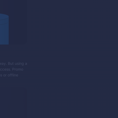
 way. But using a
k access. Promo
s or offline