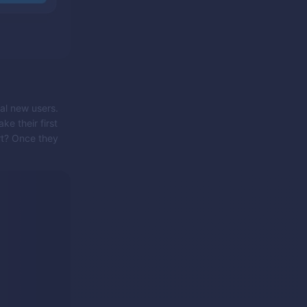
ial new users.
e their first
rt? Once they