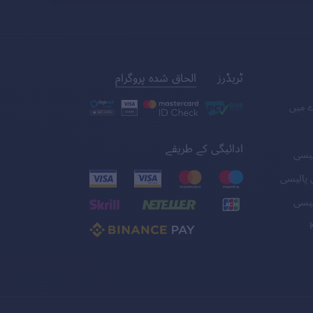
ٹریڈرز
الحاق شدہ پروگرام
ے میں
ادائیگی کے طریقے
لیسی
 پالیسی
لیسی