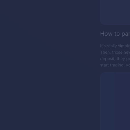
How to par
It's really simp
Then, those new
deposit, they g
start trading, y