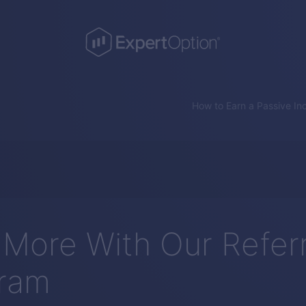
How to Earn a Passive In
 More With Our Referr
ram