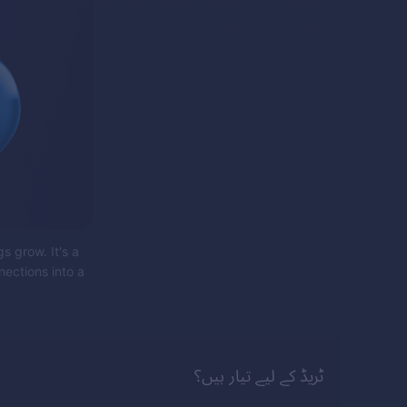
s grow. It's a
nections into a
ٹریڈ کے لیے تیار ہیں؟