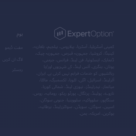
ہوم
کمپنی آسٹریلیا، آسٹریا، بیلاروس، بیلجیم، بلغاریہ،
مفت ڈیمو
کینیڈا، کروشیا، جمہوریہ قبرص، جمہوریہ چیک،
لاگ ان کریں
ڈنمارک، ایسٹونیا، فن لینڈ، فرانس، جرمنی،
یونان، ہنگری، آئس لینڈ، کے شہریوں اور/یا
رجسٹر
رہائشیوں کو خدمات فراہم نہیں کرتی ہے۔ ایران،
آئرلینڈ، اسرائیل، اٹلی، لٹویا، لکسمبرگ، مالٹا،
میانمار، نیدرلینڈز، نیوزی لینڈ، شمالی کوریا،
ناروے، پولینڈ، پرتگال، پورٹو ریکو، رومانیہ، روس،
سنگاپور، سلوواکیہ، سلووینیا، جنوبی سوڈان،
اسپین، سوڈان، سویڈن، سوئٹزرلینڈ، برطانیہ،
یوکرین، امریکہ، یمن۔