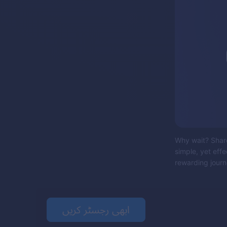
Why wait? Share
simple, yet eff
rewarding journe
ابھی رجسٹر کریں