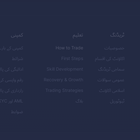
ٹریڈنگ
تعلیم
کمپنی
خصوصیات
How to Trade
کمپنی کے بار
اکاؤنٹ کی اقسام
First Steps
شرائط
سماجی ٹریڈنگ
Skill Development
ادائیگی کی پا
عمومی سوالات
Recovery & Growth
رقم واپسی کی
اسلامی اکاؤنٹ
Trading Strategies
رازداری کی پا
ٹیوٹوریل
بلاگ
AML
اور
KYC
ضوابط