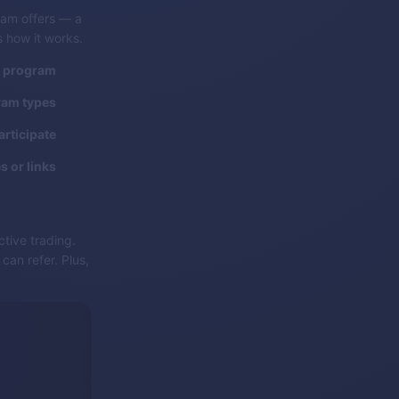
gram offers — a
s how it works.
al program
ram types
articipate
 or links
ctive trading.
an refer. Plus,