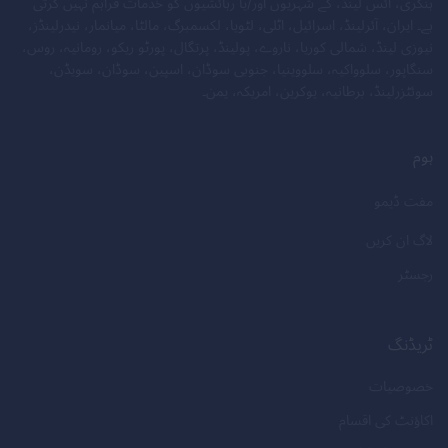
ہنگری، آئس لینڈ، کے شہریوں اور/یا رہائشیوں کو خدمات فراہم نہیں کرتی
ہے۔ ایران، آئرلینڈ، اسرائیل، اٹلی، لٹویا، لکسمبرگ، مالٹا، میانمار، نیدرلینڈز،
نیوزی لینڈ، شمالی کوریا، ناروے، پولینڈ، پرتگال، پورٹو ریکو، رومانیہ، روس،
سنگاپور، سلوواکیہ، سلووینیا، جنوبی سوڈان، اسپین، سوڈان، سویڈن،
سوئٹزرلینڈ، برطانیہ، یوکرین، امریکہ، یمن۔
ہوم
مفت ڈیمو
لاگ ان کریں
رجسٹر
ٹریڈنگ
خصوصیات
اکاؤنٹ کی اقسام