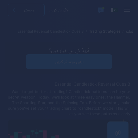
لاگ ان کریں
رجسٹر
تعلیم
Trading Strategies
3 Essential Reversal Candlestick Cues
ٹریڈ کے لیے تیار ہیں؟
ابھی رجسٹر کریں
3 Essential Candlestick Reversal Cues
Want to get better at trading? Candlestick patterns can be your
secret weapon! Today, we'll look at three easy ones: the Hammer,
The Shooting Star, and the Spinning Top. Before we start, make
sure you've set your trading chart to "candlestick" mode. This will
let you see these patterns clearly.