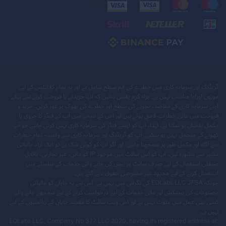
ٹریڈنگ اور سرمایہ کاری میں خطرے کی اہم سطح شامل ہے اور یہ تمام کلائنٹس کے لیے
موزوں اور/یا مناسب نہیں ہے۔ براہ کرم یقینی بنائیں کہ آپ خریدنے یا فروخت کرنے سے پہلے
اپنے سرمایہ کاری کے مقاصد، تجربے کی سطح اور خطرے کی بھوک پر غور کریں۔ خرید و
فروخت میں مالی خطرات لاحق ہوتے ہیں اور اس کے نتیجے میں آپ کے فنڈز کا جزوی یا
مکمل نقصان ہو سکتا ہے، لہذا، آپ کو ایسے فنڈز کی سرمایہ کاری نہیں کرنی چاہیے جو آپ
کھونے کے متحمل نہیں ہو سکتے۔ آپ کو ٹریڈنگ اور سرمایہ کاری سے وابستہ تمام خطرات
سے آگاہ اور مکمل طور پر سمجھنا چاہیے، اور اگر آپ کو کوئی شک ہے تو ایک آزاد مالیاتی
مشیر سے مشورہ لیں۔ آپ کو اس سائٹ میں موجود IP کو ذاتی، غیر تجارتی، ناقابل
منتقلی استعمال کے لیے صرف سائٹ پر پیش کی جانے والی خدمات کے سلسلے میں
استعمال کرنے کے لیے محدود غیر خصوصی حقوق دیے گئے ہیں۔
چونکہ EOLabs LLC JFSA کی نگرانی میں نہیں ہے، اس لیے یہ جاپان کو مالیاتی
مصنوعات کی پیشکش اور مالی خدمات کے لیے درخواست کرنے کے لیے سمجھے جانے والے
کسی بھی عمل میں ملوث نہیں ہے اور اس ویب سائٹ کا مقصد جاپان کے رہائشیوں کے لیے
نہیں ہے۔
EOLabs LLC, Company No 377 LLC 2020, having its registered address at: