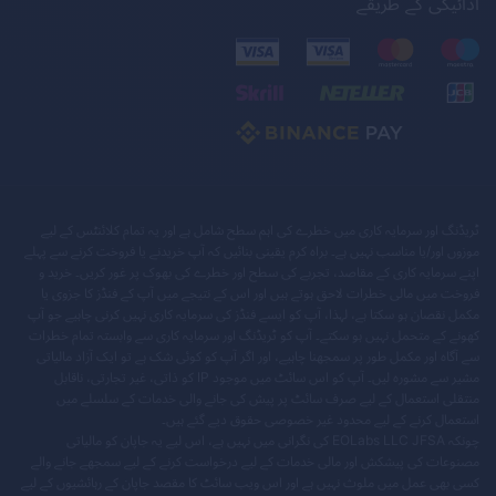
ادائیگی کے طریقے
ٹریڈنگ اور سرمایہ کاری میں خطرے کی اہم سطح شامل ہے اور یہ تمام کلائنٹس کے لیے
موزوں اور/یا مناسب نہیں ہے۔ براہ کرم یقینی بنائیں کہ آپ خریدنے یا فروخت کرنے سے پہلے
اپنے سرمایہ کاری کے مقاصد، تجربے کی سطح اور خطرے کی بھوک پر غور کریں۔ خرید و
فروخت میں مالی خطرات لاحق ہوتے ہیں اور اس کے نتیجے میں آپ کے فنڈز کا جزوی یا
مکمل نقصان ہو سکتا ہے، لہذا، آپ کو ایسے فنڈز کی سرمایہ کاری نہیں کرنی چاہیے جو آپ
کھونے کے متحمل نہیں ہو سکتے۔ آپ کو ٹریڈنگ اور سرمایہ کاری سے وابستہ تمام خطرات
سے آگاہ اور مکمل طور پر سمجھنا چاہیے، اور اگر آپ کو کوئی شک ہے تو ایک آزاد مالیاتی
مشیر سے مشورہ لیں۔ آپ کو اس سائٹ میں موجود IP کو ذاتی، غیر تجارتی، ناقابل
منتقلی استعمال کے لیے صرف سائٹ پر پیش کی جانے والی خدمات کے سلسلے میں
استعمال کرنے کے لیے محدود غیر خصوصی حقوق دیے گئے ہیں۔
چونکہ EOLabs LLC JFSA کی نگرانی میں نہیں ہے، اس لیے یہ جاپان کو مالیاتی
مصنوعات کی پیشکش اور مالی خدمات کے لیے درخواست کرنے کے لیے سمجھے جانے والے
کسی بھی عمل میں ملوث نہیں ہے اور اس ویب سائٹ کا مقصد جاپان کے رہائشیوں کے لیے