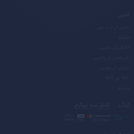
کمپنی
کمپنی کے بارے میں
شرائط
ادائیگی کی پالیسی
رقم واپسی کی پالیسی
رازداری کی پالیسی
AML
اور
KYC
ضوابط
ٹریڈرز
الحاق شدہ پروگرام