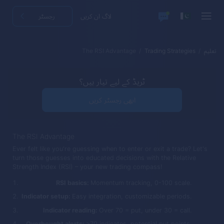
لاگ ان کریں
رجسٹر
تعلیم
Trading Strategies
The RSI Advantage
ٹریڈ کے لیے تیار ہیں؟
ابھی رجسٹر کریں
The RSI Advantage
Ever felt like you're guessing when to enter or exit a trade? Let's
turn those guesses into educated decisions with the Relative
Strength Index (RSI) – your new trading compass!
RSI basics:
Momentum tracking, 0-100 scale.
Indicator setup:
Easy integration, customizable periods.
Indicator reading:
Over 70 = put, under 30 = call.
Overbought alerts:
>70 indicates, potential put points.