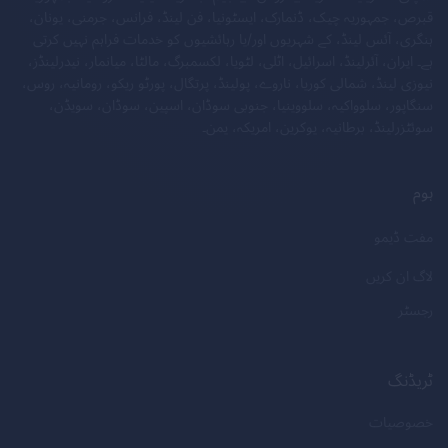
قبرص، جمہوریہ چیک، ڈنمارک، ایسٹونیا، فن لینڈ، فرانس، جرمنی، یونان،
ہنگری، آئس لینڈ، کے شہریوں اور/یا رہائشیوں کو خدمات فراہم نہیں کرتی
ہے۔ ایران، آئرلینڈ، اسرائیل، اٹلی، لٹویا، لکسمبرگ، مالٹا، میانمار، نیدرلینڈز،
نیوزی لینڈ، شمالی کوریا، ناروے، پولینڈ، پرتگال، پورٹو ریکو، رومانیہ، روس،
سنگاپور، سلوواکیہ، سلووینیا، جنوبی سوڈان، اسپین، سوڈان، سویڈن،
سوئٹزرلینڈ، برطانیہ، یوکرین، امریکہ، یمن۔
ہوم
مفت ڈیمو
لاگ ان کریں
رجسٹر
ٹریڈنگ
خصوصیات