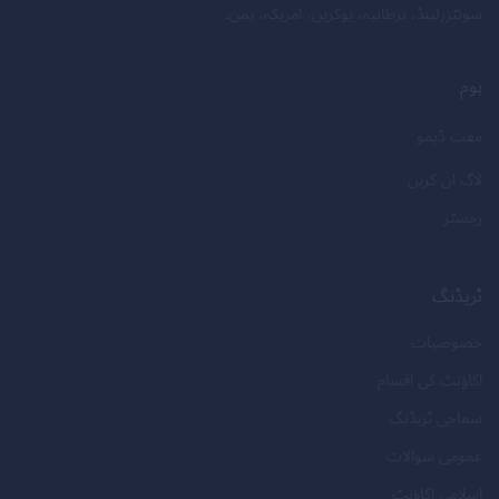
سوئٹزرلینڈ، برطانیہ، یوکرین، امریکہ، یمن۔
ہوم
مفت ڈیمو
لاگ ان کریں
رجسٹر
ٹریڈنگ
خصوصیات
اکاؤنٹ کی اقسام
سماجی ٹریڈنگ
عمومی سوالات
اسلامی اکاؤنٹ