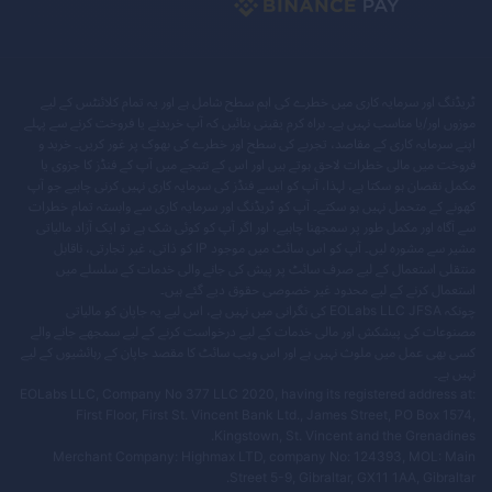
ٹریڈنگ اور سرمایہ کاری میں خطرے کی اہم سطح شامل ہے اور یہ تمام کلائنٹس کے لیے
موزوں اور/یا مناسب نہیں ہے۔ براہ کرم یقینی بنائیں کہ آپ خریدنے یا فروخت کرنے سے پہلے
اپنے سرمایہ کاری کے مقاصد، تجربے کی سطح اور خطرے کی بھوک پر غور کریں۔ خرید و
فروخت میں مالی خطرات لاحق ہوتے ہیں اور اس کے نتیجے میں آپ کے فنڈز کا جزوی یا
مکمل نقصان ہو سکتا ہے، لہذا، آپ کو ایسے فنڈز کی سرمایہ کاری نہیں کرنی چاہیے جو آپ
کھونے کے متحمل نہیں ہو سکتے۔ آپ کو ٹریڈنگ اور سرمایہ کاری سے وابستہ تمام خطرات
سے آگاہ اور مکمل طور پر سمجھنا چاہیے، اور اگر آپ کو کوئی شک ہے تو ایک آزاد مالیاتی
مشیر سے مشورہ لیں۔ آپ کو اس سائٹ میں موجود IP کو ذاتی، غیر تجارتی، ناقابل
منتقلی استعمال کے لیے صرف سائٹ پر پیش کی جانے والی خدمات کے سلسلے میں
استعمال کرنے کے لیے محدود غیر خصوصی حقوق دیے گئے ہیں۔
چونکہ EOLabs LLC JFSA کی نگرانی میں نہیں ہے، اس لیے یہ جاپان کو مالیاتی
مصنوعات کی پیشکش اور مالی خدمات کے لیے درخواست کرنے کے لیے سمجھے جانے والے
کسی بھی عمل میں ملوث نہیں ہے اور اس ویب سائٹ کا مقصد جاپان کے رہائشیوں کے لیے
نہیں ہے۔
EOLabs LLC, Company No 377 LLC 2020, having its registered address at:
First Floor, First St. Vincent Bank Ltd., James Street, PO Box 1574,
Kingstown, St. Vincent and the Grenadines.
Merchant Company: Highmax LTD, company No: 124393, MOL: Main
Street 5-9, Gibraltar, GX11 1AA, Gibraltar.