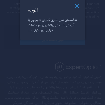
Take advantage of political changes to improve your market
strategies. By staying informed and being flexible, you can turn
توجہ!
uncertainties into strategic benefits. It's time to put these tactics
into action, ensuring you stay ahead in your trading.
بدقسمتی سے ہماری کمپنی شہریوں یا
آپ کے ملک کے رہائشیوں کو خدمات
فراہم نہیں کرتی ہے۔
ٹریڈ کے لیے تیار ہیں؟
ابھی رجسٹر کریں
کمپنی آسٹریلیا، آسٹریا، بیلاروس، بیلجیم، بلغاریہ، کینیڈا، کروشیا، جمہوریہ
قبرص، جمہوریہ چیک، ڈنمارک، ایسٹونیا، فن لینڈ، فرانس، جرمنی، یونان،
ہنگری، آئس لینڈ، کے شہریوں اور/یا رہائشیوں کو خدمات فراہم نہیں کرتی
ہے۔ ایران، آئرلینڈ، اسرائیل، اٹلی، لٹویا، لکسمبرگ، مالٹا، میانمار، نیدرلینڈز،
نیوزی لینڈ، شمالی کوریا، ناروے، پولینڈ، پرتگال، پورٹو ریکو، رومانیہ، روس،
سنگاپور، سلوواکیہ، سلووینیا، جنوبی سوڈان، اسپین، سوڈان، سویڈن،