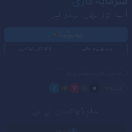
سرمایہ کاری
اب اور بھی بہتر ہے
ویب ورژن پر جائیں
APK ڈاؤن لوڈ کریں
مسلسل آمدنی کے لیے 100 سے زیادہ اثاثوں میں
آپ کو سرمایہ کاری کا موقع فراہم کرنا
اثاثے
+100
تمام ڈیوائسس کے لیے
Android