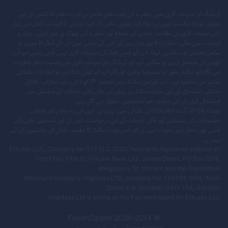
ٹریڈنگ اور سرمایہ کاری میں خطرے کی اہم سطح شامل ہے اور یہ تمام کلائنٹس کے لیے
موزوں اور/یا مناسب نہیں ہے۔ براہ کرم یقینی بنائیں کہ آپ خریدنے یا فروخت کرنے سے پہلے
اپنے سرمایہ کاری کے مقاصد، تجربے کی سطح اور خطرے کی بھوک پر غور کریں۔ خرید و
فروخت میں مالی خطرات لاحق ہوتے ہیں اور اس کے نتیجے میں آپ کے فنڈز کا جزوی یا
مکمل نقصان ہو سکتا ہے، لہذا، آپ کو ایسے فنڈز کی سرمایہ کاری نہیں کرنی چاہیے جو آپ
کھونے کے متحمل نہیں ہو سکتے۔ آپ کو ٹریڈنگ اور سرمایہ کاری سے وابستہ تمام خطرات
سے آگاہ اور مکمل طور پر سمجھنا چاہیے، اور اگر آپ کو کوئی شک ہے تو ایک آزاد مالیاتی
مشیر سے مشورہ لیں۔ آپ کو اس سائٹ میں موجود IP کو ذاتی، غیر تجارتی، ناقابل
منتقلی استعمال کے لیے صرف سائٹ پر پیش کی جانے والی خدمات کے سلسلے میں
استعمال کرنے کے لیے محدود غیر خصوصی حقوق دیے گئے ہیں۔
چونکہ EOLabs LLC JFSA کی نگرانی میں نہیں ہے، اس لیے یہ جاپان کو مالیاتی
مصنوعات کی پیشکش اور مالی خدمات کے لیے درخواست کرنے کے لیے سمجھے جانے والے
کسی بھی عمل میں ملوث نہیں ہے اور اس ویب سائٹ کا مقصد جاپان کے رہائشیوں کے لیے
نہیں ہے۔
EOLabs LLC, Company No 377 LLC 2020, having its registered address at:
First Floor, First St. Vincent Bank Ltd., James Street, PO Box 1574,
Kingstown, St. Vincent and the Grenadines.
Merchant Company: Highmax LTD, company No: 124393, MOL: Main
Street 5-9, Gibraltar, GX11 1AA, Gibraltar.
HighMax Ltd is acting as the Payment Agent for EOLabs LLC.
ExpertOption
2026
© 2014–