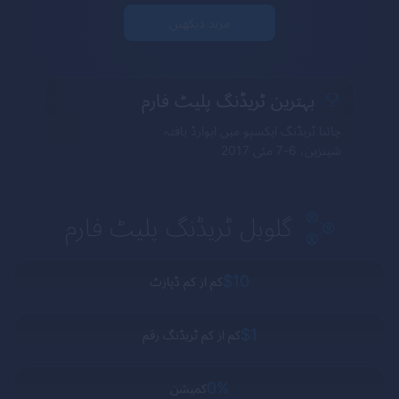
مزید دیکھیں
بہترین ٹریڈنگ پلیٹ فارم
چائنا ٹریڈنگ ایکسپو میں ایوارڈ یافتہ
شینزین، 6-7 مئی 2017
گلوبل ٹریڈنگ پلیٹ فارم
$10
کم از کم ڈپازٹ
$1
کم از کم ٹریڈنگ رقم
0%
کمیشن