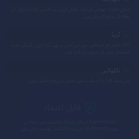
اصلی اکاؤنٹ کھولیں اور فنڈز شامل کریں۔ ہم 20 سے زیادہ ادائیگی کے
نظام کے ساتھ کام کرتے ہیں۔
ٹریڈ
100 اثاثوں اور اسٹاکس میں سے کسی پر بھی ٹریڈ کریں۔ تکنیکی تجزیہ
استعمال کریں اور خبروں کی ٹریڈ کریں
نکلوائیں
اپنے بینک کارڈ یا ای والیٹ میں آسانی سے رقم حاصل کریں۔
قابل اعتماد
ExpertOption
آن لائن ٹریڈنگ انڈسٹری میں رہنما ہے۔
ہم پر 70,000,000 سے زیادہ کلائنٹس بھروسہ کرتے ہیں۔