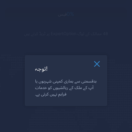
0%
فیس
48 ممالک کے لوگ
ExpertOption
پر ٹریڈ کرتے ہیں
توجہ!
بدقسمتی سے ہماری کمپنی شہریوں یا
آپ کے ملک کے رہائشیوں کو خدمات
فراہم نہیں کرتی ہے۔