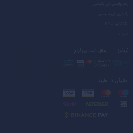
رقم واپسی کی پالیسی
رازداری کی پالیسی
AML
اور
KYC
ضوابط
ٹریڈرز
الحاق شدہ پروگرام
ادائیگی کے طریقے