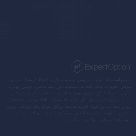
کمپنی آسٹریلیا، آسٹریا، بیلاروس، بیلجیم، بلغاریہ، کینیڈا، کروشیا، جمہوریہ
قبرص، جمہوریہ چیک، ڈنمارک، ایسٹونیا، فن لینڈ، فرانس، جرمنی، یونان،
ہنگری، آئس لینڈ، کے شہریوں اور/یا رہائشیوں کو خدمات فراہم نہیں کرتی
ہے۔ ایران، آئرلینڈ، اسرائیل، اٹلی، لٹویا، لکسمبرگ، مالٹا، میانمار، نیدرلینڈز،
نیوزی لینڈ، شمالی کوریا، ناروے، پولینڈ، پرتگال، پورٹو ریکو، رومانیہ، روس،
سنگاپور، سلوواکیہ، سلووینیا، جنوبی سوڈان، اسپین، سوڈان، سویڈن،
سوئٹزرلینڈ، برطانیہ، یوکرین، امریکہ، یمن۔