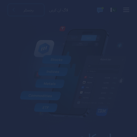
لاگ ان کریں
رجسٹر