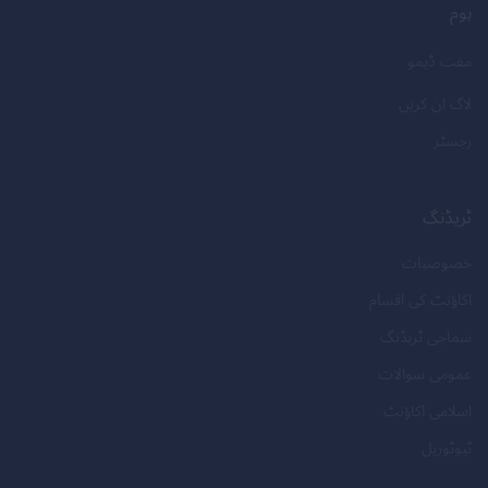
ہوم
مفت ڈیمو
لاگ ان کریں
رجسٹر
ٹریڈنگ
خصوصیات
اکاؤنٹ کی اقسام
سماجی ٹریڈنگ
عمومی سوالات
اسلامی اکاؤنٹ
ٹیوٹوریل