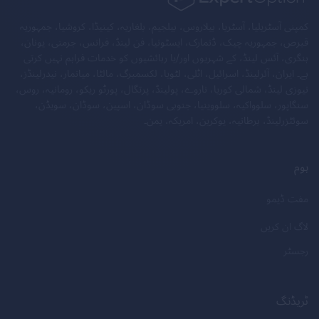
کمپنی آسٹریلیا، آسٹریا، بیلاروس، بیلجیم، بلغاریہ، کینیڈا، کروشیا، جمہوریہ
قبرص، جمہوریہ چیک، ڈنمارک، ایسٹونیا، فن لینڈ، فرانس، جرمنی، یونان،
ہنگری، آئس لینڈ، کے شہریوں اور/یا رہائشیوں کو خدمات فراہم نہیں کرتی
ہے۔ ایران، آئرلینڈ، اسرائیل، اٹلی، لٹویا، لکسمبرگ، مالٹا، میانمار، نیدرلینڈز،
نیوزی لینڈ، شمالی کوریا، ناروے، پولینڈ، پرتگال، پورٹو ریکو، رومانیہ، روس،
سنگاپور، سلوواکیہ، سلووینیا، جنوبی سوڈان، اسپین، سوڈان، سویڈن،
سوئٹزرلینڈ، برطانیہ، یوکرین، امریکہ، یمن۔
ہوم
مفت ڈیمو
لاگ ان کریں
رجسٹر
ٹریڈنگ