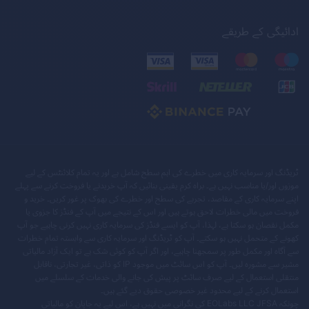
ادائیگی کے طریقے
ٹریڈنگ اور سرمایہ کاری میں خطرے کی اہم سطح شامل ہے اور یہ تمام کلائنٹس کے لیے
موزوں اور/یا مناسب نہیں ہے۔ براہ کرم یقینی بنائیں کہ آپ خریدنے یا فروخت کرنے سے پہلے
اپنے سرمایہ کاری کے مقاصد، تجربے کی سطح اور خطرے کی بھوک پر غور کریں۔ خرید و
فروخت میں مالی خطرات لاحق ہوتے ہیں اور اس کے نتیجے میں آپ کے فنڈز کا جزوی یا
مکمل نقصان ہو سکتا ہے، لہذا، آپ کو ایسے فنڈز کی سرمایہ کاری نہیں کرنی چاہیے جو آپ
کھونے کے متحمل نہیں ہو سکتے۔ آپ کو ٹریڈنگ اور سرمایہ کاری سے وابستہ تمام خطرات
سے آگاہ اور مکمل طور پر سمجھنا چاہیے، اور اگر آپ کو کوئی شک ہے تو ایک آزاد مالیاتی
مشیر سے مشورہ لیں۔ آپ کو اس سائٹ میں موجود IP کو ذاتی، غیر تجارتی، ناقابل
منتقلی استعمال کے لیے صرف سائٹ پر پیش کی جانے والی خدمات کے سلسلے میں
استعمال کرنے کے لیے محدود غیر خصوصی حقوق دیے گئے ہیں۔
چونکہ EOLabs LLC JFSA کی نگرانی میں نہیں ہے، اس لیے یہ جاپان کو مالیاتی