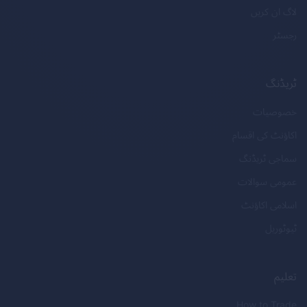
لاگ ان کریں
رجسٹر
ٹریڈنگ
خصوصیات
اکاؤنٹ کی اقسام
سماجی ٹریڈنگ
عمومی سوالات
اسلامی اکاؤنٹ
ٹیوٹوریل
تعلیم
How to Trade