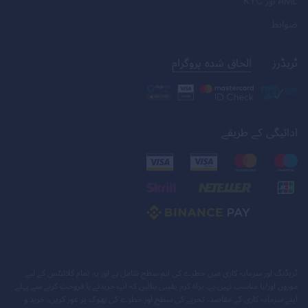
AML
اور
KYC
ضوابط
ٹریڈرز
الحاق شدہ پروگرام
ادائیگی کے طریقے
ٹریڈنگ اور سرمایہ کاری میں خطرے کی اہم سطح شامل ہے اور یہ تمام کلائنٹس کے لیے
موزوں اور/یا مناسب نہیں ہے۔ براہ کرم یقینی بنائیں کہ آپ خریدنے یا فروخت کرنے سے پہلے
اپنے سرمایہ کاری کے مقاصد، تجربے کی سطح اور خطرے کی بھوک پر غور کریں۔ خرید و