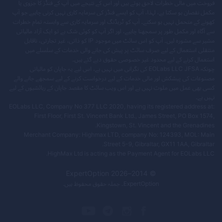
فروخت میں مالی خطرات لاحق ہوتے ہیں اور اس کے نتیجے میں آپ کے فنڈز کا جزوی یا
مکمل نقصان ہو سکتا ہے، لہذا، آپ کو ایسے فنڈز کی سرمایہ کاری نہیں کرنی چاہیے جو آپ
کھونے کے متحمل نہیں ہو سکتے۔ آپ کو ٹریڈنگ اور سرمایہ کاری سے وابستہ تمام خطرات
سے آگاہ اور مکمل طور پر سمجھنا چاہیے، اور اگر آپ کو کوئی شک ہے تو ایک آزاد مالیاتی
مشیر سے مشورہ لیں۔ آپ کو اس سائٹ میں موجود IP کو ذاتی، غیر تجارتی، ناقابل
منتقلی استعمال کے لیے صرف سائٹ پر پیش کی جانے والی خدمات کے سلسلے میں
استعمال کرنے کے لیے محدود غیر خصوصی حقوق دیے گئے ہیں۔
چونکہ EOLabs LLC JFSA کی نگرانی میں نہیں ہے، اس لیے یہ جاپان کو مالیاتی
مصنوعات کی پیشکش اور مالی خدمات کے لیے درخواست کرنے کے لیے سمجھے جانے والے
کسی بھی عمل میں ملوث نہیں ہے اور اس ویب سائٹ کا مقصد جاپان کے رہائشیوں کے لیے
نہیں ہے۔
EOLabs LLC, Company No 377 LLC 2020, having its registered address at:
First Floor, First St. Vincent Bank Ltd., James Street, PO Box 1574,
Kingstown, St. Vincent and the Grenadines.
Merchant Company: Highmax LTD, company No: 124393, MOL: Main
Street 5-9, Gibraltar, GX11 1AA, Gibraltar.
HighMax Ltd is acting as the Payment Agent for EOLabs LLC.
ExpertOption
2026
© 2014–
ExpertOption
۔ جملہ حقوق محفوظ ہیں.