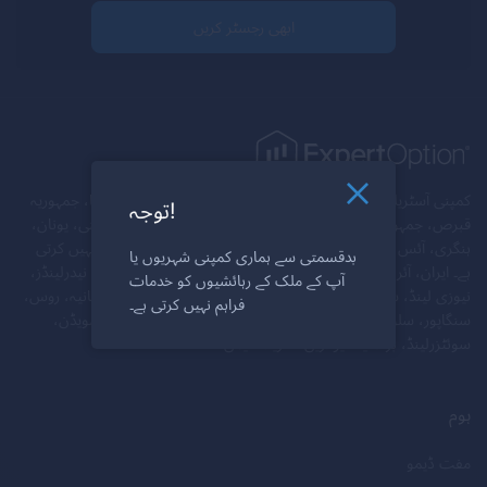
ابھی رجسٹر کریں
کمپنی آسٹریلیا، آسٹریا، بیلاروس، بیلجیم، بلغاریہ، کینیڈا، کروشیا، جمہوریہ
توجہ!
قبرص، جمہوریہ چیک، ڈنمارک، ایسٹونیا، فن لینڈ، فرانس، جرمنی، یونان،
ہنگری، آئس لینڈ، کے شہریوں اور/یا رہائشیوں کو خدمات فراہم نہیں کرتی
بدقسمتی سے ہماری کمپنی شہریوں یا
ہے۔ ایران، آئرلینڈ، اسرائیل، اٹلی، لٹویا، لکسمبرگ، مالٹا، میانمار، نیدرلینڈز،
آپ کے ملک کے رہائشیوں کو خدمات
نیوزی لینڈ، شمالی کوریا، ناروے، پولینڈ، پرتگال، پورٹو ریکو، رومانیہ، روس،
فراہم نہیں کرتی ہے۔
سنگاپور، سلوواکیہ، سلووینیا، جنوبی سوڈان، اسپین، سوڈان، سویڈن،
سوئٹزرلینڈ، برطانیہ، یوکرین، امریکہ، یمن۔
ہوم
مفت ڈیمو