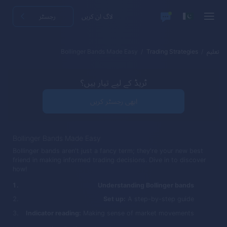
لاگ ان کریں
رجسٹر
تعلیم
Trading Strategies
Bollinger Bands Made Easy
ٹریڈ کے لیے تیار ہیں؟
ابھی رجسٹر کریں
Bollinger Bands Made Easy
Bollinger bands aren't just a fancy term; they're your new best
friend in making informed trading decisions. Dive in to discover
how!
Understanding Bollinger bands
Set up:
A step-by-step guide
Indicator reading:
Making sense of market movements