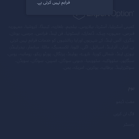
فراہم نہیں کرتی ہے۔
کمپنی آسٹریلیا، آسٹریا، بیلاروس، بیلجیم، بلغاریہ، کینیڈا، کروشیا، جمہوریہ
قبرص، جمہوریہ چیک، ڈنمارک، ایسٹونیا، فن لینڈ، فرانس، جرمنی، یونان،
ہنگری، آئس لینڈ، کے شہریوں اور/یا رہائشیوں کو خدمات فراہم نہیں کرتی
ہے۔ ایران، آئرلینڈ، اسرائیل، اٹلی، لٹویا، لکسمبرگ، مالٹا، میانمار، نیدرلینڈز،
نیوزی لینڈ، شمالی کوریا، ناروے، پولینڈ، پرتگال، پورٹو ریکو، رومانیہ، روس،
سنگاپور، سلوواکیہ، سلووینیا، جنوبی سوڈان، اسپین، سوڈان، سویڈن،
سوئٹزرلینڈ، برطانیہ، یوکرین، امریکہ، یمن۔
ہوم
مفت ڈیمو
لاگ ان کریں
رجسٹر