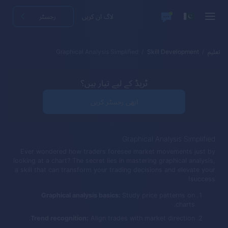
لاگ ان کریں
رجسٹر
تعلیم
Skill Development
Graphical Analysis Simplified
ٹریڈ کے لیے تیار ہیں؟
ابھی رجسٹر کریں
Graphical Analysis Simplified
Ever wondered how traders foresee market movements just by
looking at a chart? The secret lies in mastering graphical analysis,
a skill that can transform your trading decisions and elevate your
success!
Graphical analysis basics:
Study price patterns on
charts.
Trend recognition:
Align trades with market direction.