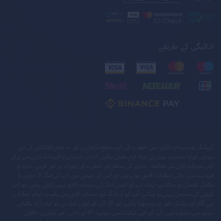
ادائیگی کے طریقے
ٹریڈنگ اور سرمایہ کاری میں خطرے کی اہم سطح شامل ہے اور یہ تمام کلائنٹس کے لیے
موزوں اور/یا مناسب نہیں ہے۔ براہ کرم یقینی بنائیں کہ آپ خریدنے یا فروخت کرنے سے پہلے
اپنے سرمایہ کاری کے مقاصد، تجربے کی سطح اور خطرے کی بھوک پر غور کریں۔ خرید و
فروخت میں مالی خطرات لاحق ہوتے ہیں اور اس کے نتیجے میں آپ کے فنڈز کا جزوی یا
مکمل نقصان ہو سکتا ہے، لہذا، آپ کو ایسے فنڈز کی سرمایہ کاری نہیں کرنی چاہیے جو آپ
کھونے کے متحمل نہیں ہو سکتے۔ آپ کو ٹریڈنگ اور سرمایہ کاری سے وابستہ تمام خطرات
سے آگاہ اور مکمل طور پر سمجھنا چاہیے، اور اگر آپ کو کوئی شک ہے تو ایک آزاد مالیاتی
مشیر سے مشورہ لیں۔ آپ کو اس سائٹ میں موجود IP کو ذاتی، غیر تجارتی، ناقابل