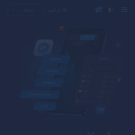
لاگ ان کریں
رجسٹر