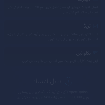
اصلی اکاؤنٹ کھولیں اور فنڈز شامل کریں۔ ہم 20 سے زیادہ ادائیگی کے
نظام کے ساتھ کام کرتے ہیں۔
ٹریڈ
100 اثاثوں اور اسٹاکس میں سے کسی پر بھی ٹریڈ کریں۔ تکنیکی تجزیہ
استعمال کریں اور خبروں کی ٹریڈ کریں
نکلوائیں
اپنے بینک کارڈ یا ای والیٹ میں آسانی سے رقم حاصل کریں۔
قابل اعتماد
ExpertOption
آن لائن ٹریڈنگ انڈسٹری میں رہنما ہے۔
ہم پر 70,000,000 سے زیادہ کلائنٹس بھروسہ کرتے ہیں۔