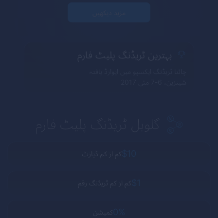
مزید دیکھیں
بہترین ٹریڈنگ پلیٹ فارم
چائنا ٹریڈنگ ایکسپو میں ایوارڈ یافتہ
شینزین، 6-7 مئی 2017
گلوبل ٹریڈنگ پلیٹ فارم
$10
کم از کم ڈپازٹ
$1
کم از کم ٹریڈنگ رقم
0%
کمیشن