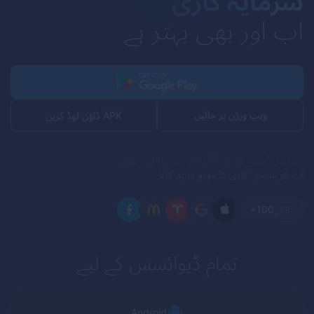
سرمایہ کاری
اب اور بھی بہتر ہے
ویب ورژن پر جائیں
APK ڈاؤن لوڈ کریں
مسلسل آمدنی کے لیے 100 سے زیادہ اثاثوں میں
آپ کو سرمایہ کاری کا موقع فراہم کرنا
اثاثے
+100
تمام ڈیوائسس کے لیے
Android