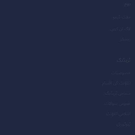
ہوم
مفت ڈیمو
لاگ ان کریں
رجسٹر
ٹریڈنگ
خصوصیات
اکاؤنٹ کی اقسام
سماجی ٹریڈنگ
عمومی سوالات
اسلامی اکاؤنٹ
ٹیوٹوریل