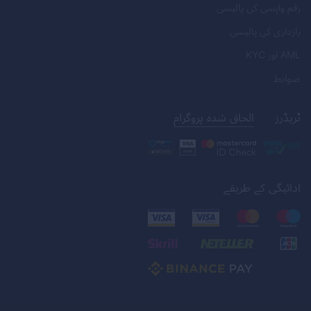
رقم واپسی کی پالیسی
رازداری کی پالیسی
AML
اور
KYC
ضوابط
ٹریڈرز
الحاق شدہ پروگرام
ادائیگی کے طریقے