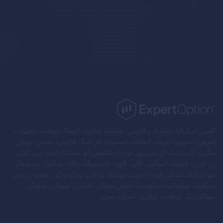
کمپنی آسٹریلیا، آسٹریا، بیلاروس، بیلجیم، بلغاریہ، کینیڈا، کروشیا، جمہوریہ
قبرص، جمہوریہ چیک، ڈنمارک، ایسٹونیا، فن لینڈ، فرانس، جرمنی، یونان،
ہنگری، آئس لینڈ، کے شہریوں اور/یا رہائشیوں کو خدمات فراہم نہیں کرتی
ہے۔ ایران، آئرلینڈ، اسرائیل، اٹلی، لٹویا، لکسمبرگ، مالٹا، میانمار، نیدرلینڈز،
نیوزی لینڈ، شمالی کوریا، ناروے، پولینڈ، پرتگال، پورٹو ریکو، رومانیہ، روس،
سنگاپور، سلوواکیہ، سلووینیا، جنوبی سوڈان، اسپین، سوڈان، سویڈن،
سوئٹزرلینڈ، برطانیہ، یوکرین، امریکہ، یمن۔