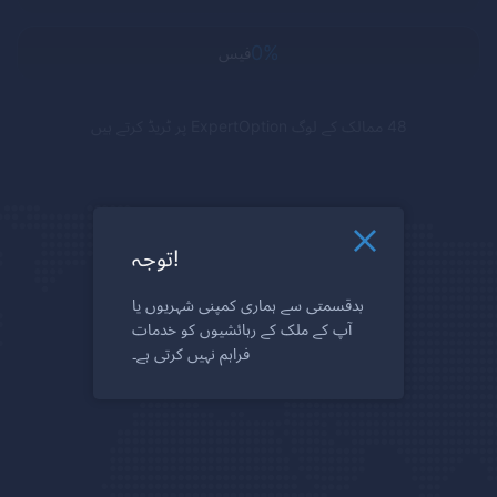
0%
فیس
48 ممالک کے لوگ
ExpertOption
پر ٹریڈ کرتے ہیں
توجہ!
بدقسمتی سے ہماری کمپنی شہریوں یا
آپ کے ملک کے رہائشیوں کو خدمات
فراہم نہیں کرتی ہے۔