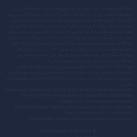
ٹریڈنگ اور سرمایہ کاری میں خطرے کی اہم سطح شامل ہے اور یہ تمام کلائنٹس کے لیے
موزوں اور/یا مناسب نہیں ہے۔ براہ کرم یقینی بنائیں کہ آپ خریدنے یا فروخت کرنے سے پہلے
اپنے سرمایہ کاری کے مقاصد، تجربے کی سطح اور خطرے کی بھوک پر غور کریں۔ خرید و
فروخت میں مالی خطرات لاحق ہوتے ہیں اور اس کے نتیجے میں آپ کے فنڈز کا جزوی یا
مکمل نقصان ہو سکتا ہے، لہذا، آپ کو ایسے فنڈز کی سرمایہ کاری نہیں کرنی چاہیے جو آپ
کھونے کے متحمل نہیں ہو سکتے۔ آپ کو ٹریڈنگ اور سرمایہ کاری سے وابستہ تمام خطرات
سے آگاہ اور مکمل طور پر سمجھنا چاہیے، اور اگر آپ کو کوئی شک ہے تو ایک آزاد مالیاتی
مشیر سے مشورہ لیں۔ آپ کو اس سائٹ میں موجود IP کو ذاتی، غیر تجارتی، ناقابل
منتقلی استعمال کے لیے صرف سائٹ پر پیش کی جانے والی خدمات کے سلسلے میں
استعمال کرنے کے لیے محدود غیر خصوصی حقوق دیے گئے ہیں۔
چونکہ EOLabs LLC JFSA کی نگرانی میں نہیں ہے، اس لیے یہ جاپان کو مالیاتی
مصنوعات کی پیشکش اور مالی خدمات کے لیے درخواست کرنے کے لیے سمجھے جانے والے
کسی بھی عمل میں ملوث نہیں ہے اور اس ویب سائٹ کا مقصد جاپان کے رہائشیوں کے لیے
نہیں ہے۔
EOLabs LLC, Company No 377 LLC 2020, having its registered address at:
First Floor, First St. Vincent Bank Ltd., James Street, PO Box 1574,
Kingstown, St. Vincent and the Grenadines.
Merchant Company: Highmax LTD, company No: 124393, MOL: Main
Street 5-9, Gibraltar, GX11 1AA, Gibraltar.
HighMax Ltd is acting as the Payment Agent for EOLabs LLC.
ExpertOption
2026
© 2014–