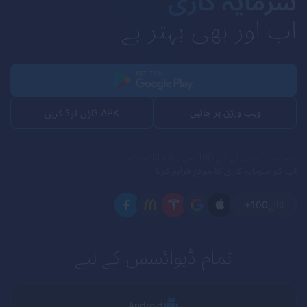
سرمایہ کاری
اب اور بھی بہتر ہے
ویب ورژن پر جائیں
APK ڈاؤن لوڈ کریں
مسلسل آمدنی کے لیے 100 سے زیادہ اثاثوں میں
آپ کو سرمایہ کاری کا موقع فراہم کرنا
اثاثے
+100
تمام ڈیوائسس کے لیے
Android