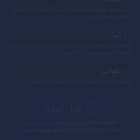
اصلی اکاؤنٹ کھولیں اور فنڈز شامل کریں۔ ہم 20 سے زیادہ ادائیگی کے
نظام کے ساتھ کام کرتے ہیں۔
ٹریڈ
100 اثاثوں اور اسٹاکس میں سے کسی پر بھی ٹریڈ کریں۔ تکنیکی تجزیہ
استعمال کریں اور خبروں کی ٹریڈ کریں
نکلوائیں
اپنے بینک کارڈ یا ای والیٹ میں آسانی سے رقم حاصل کریں۔
قابل اعتماد
ExpertOption
آن لائن ٹریڈنگ انڈسٹری میں رہنما ہے۔
ہم پر 70,000,000 سے زیادہ کلائنٹس بھروسہ کرتے ہیں۔