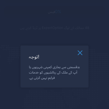
0%
فیس
48 ممالک کے لوگ
ExpertOption
پر ٹریڈ کرتے ہیں
توجہ!
بدقسمتی سے ہماری کمپنی شہریوں یا
آپ کے ملک کے رہائشیوں کو خدمات
فراہم نہیں کرتی ہے۔