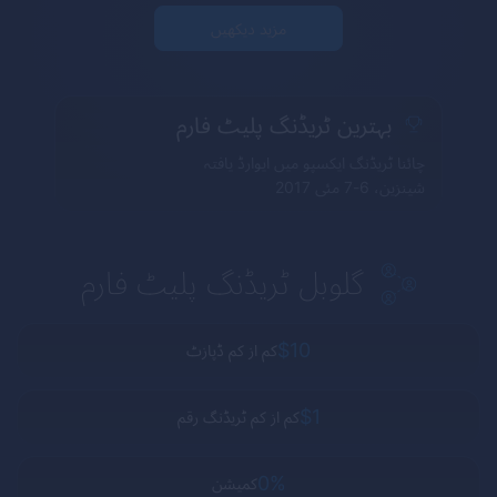
مزید دیکھیں
بہترین ٹریڈنگ پلیٹ فارم
چائنا ٹریڈنگ ایکسپو میں ایوارڈ یافتہ
شینزین، 6-7 مئی 2017
گلوبل ٹریڈنگ پلیٹ فارم
$10
کم از کم ڈپازٹ
$1
کم از کم ٹریڈنگ رقم
0%
کمیشن