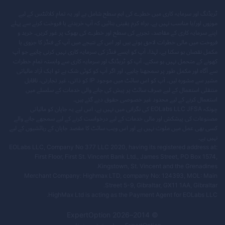
ٹریڈنگ اور سرمایہ کاری میں خطرے کی اہم سطح شامل ہے اور یہ تمام کلائنٹس کے لیے
موزوں اور/یا مناسب نہیں ہے۔ براہ کرم یقینی بنائیں کہ آپ خریدنے یا فروخت کرنے سے پہلے
اپنے سرمایہ کاری کے مقاصد، تجربے کی سطح اور خطرے کی بھوک پر غور کریں۔ خرید و
فروخت میں مالی خطرات لاحق ہوتے ہیں اور اس کے نتیجے میں آپ کے فنڈز کا جزوی یا
مکمل نقصان ہو سکتا ہے، لہذا، آپ کو ایسے فنڈز کی سرمایہ کاری نہیں کرنی چاہیے جو آپ
کھونے کے متحمل نہیں ہو سکتے۔ آپ کو ٹریڈنگ اور سرمایہ کاری سے وابستہ تمام خطرات
سے آگاہ اور مکمل طور پر سمجھنا چاہیے، اور اگر آپ کو کوئی شک ہے تو ایک آزاد مالیاتی
مشیر سے مشورہ لیں۔ آپ کو اس سائٹ میں موجود IP کو ذاتی، غیر تجارتی، ناقابل
منتقلی استعمال کے لیے صرف سائٹ پر پیش کی جانے والی خدمات کے سلسلے میں
استعمال کرنے کے لیے محدود غیر خصوصی حقوق دیے گئے ہیں۔
چونکہ EOLabs LLC JFSA کی نگرانی میں نہیں ہے، اس لیے یہ جاپان کو مالیاتی
مصنوعات کی پیشکش اور مالی خدمات کے لیے درخواست کرنے کے لیے سمجھے جانے والے
کسی بھی عمل میں ملوث نہیں ہے اور اس ویب سائٹ کا مقصد جاپان کے رہائشیوں کے لیے
نہیں ہے۔
EOLabs LLC, Company No 377 LLC 2020, having its registered address at:
First Floor, First St. Vincent Bank Ltd., James Street, PO Box 1574,
Kingstown, St. Vincent and the Grenadines.
Merchant Company: Highmax LTD, company No: 124393, MOL: Main
Street 5-9, Gibraltar, GX11 1AA, Gibraltar.
HighMax Ltd is acting as the Payment Agent for EOLabs LLC.
ExpertOption
2026
© 2014–