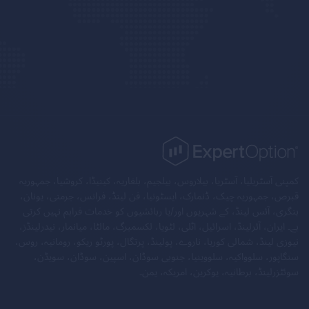
کمپنی آسٹریلیا، آسٹریا، بیلاروس، بیلجیم، بلغاریہ، کینیڈا، کروشیا، جمہوریہ
قبرص، جمہوریہ چیک، ڈنمارک، ایسٹونیا، فن لینڈ، فرانس، جرمنی، یونان،
ہنگری، آئس لینڈ، کے شہریوں اور/یا رہائشیوں کو خدمات فراہم نہیں کرتی
ہے۔ ایران، آئرلینڈ، اسرائیل، اٹلی، لٹویا، لکسمبرگ، مالٹا، میانمار، نیدرلینڈز،
نیوزی لینڈ، شمالی کوریا، ناروے، پولینڈ، پرتگال، پورٹو ریکو، رومانیہ، روس،
سنگاپور، سلوواکیہ، سلووینیا، جنوبی سوڈان، اسپین، سوڈان، سویڈن،
سوئٹزرلینڈ، برطانیہ، یوکرین، امریکہ، یمن۔