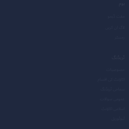
ہوم
مفت ڈیمو
لاگ ان کریں
رجسٹر
ٹریڈنگ
خصوصیات
اکاؤنٹ کی اقسام
سماجی ٹریڈنگ
عمومی سوالات
اسلامی اکاؤنٹ
ٹیوٹوریل