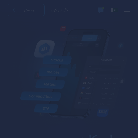
لاگ ان کریں
رجسٹر