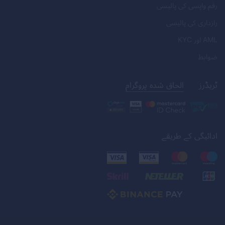
رقم واپسی کی پالیسی
رازداری کی پالیسی
AML
اور
KYC
ضوابط
ٹریڈرز
الحاق شدہ پروگرام
ادائیگی کے طریقے