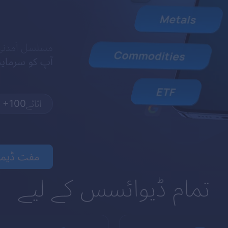
مسلسل آمدنی کے لیے 100 سے 
آپ کو سرمایہ 
اثاثے
+100
مفت ڈیمو 
تمام ڈیوائسس کے لیے