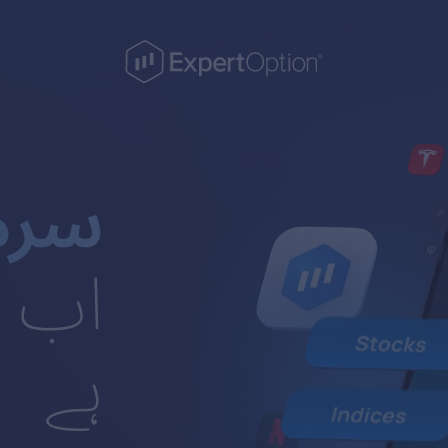
سرما
اب ا
ہے