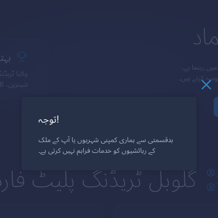
اد
بہت
یں رہنما ہے۔
چائنا ٹریڈن
شینزین، 6-7 مئی 2017
توجہ!
بدقسمتی سے ہماری کمپنی شہریوں یا آپ کے ملک
کے رہائشیوں کو خدمات فراہم نہیں کرتی ہے۔
گلوبل ٹریڈنگ پلیٹ فارم