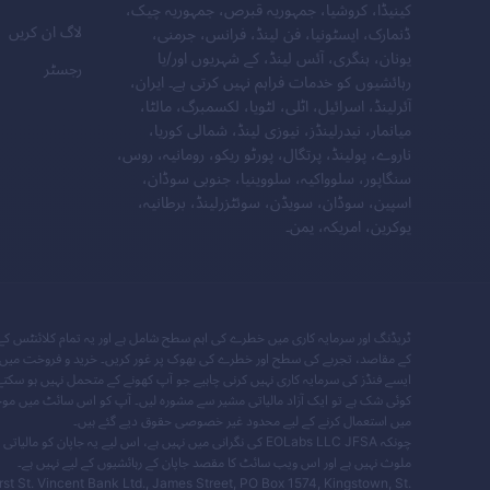
کینیڈا، کروشیا، جمہوریہ قبرص، جمہوریہ چیک،
لاگ ان کریں
ڈنمارک، ایسٹونیا، فن لینڈ، فرانس، جرمنی،
یونان، ہنگری، آئس لینڈ، کے شہریوں اور/یا
رجسٹر
رہائشیوں کو خدمات فراہم نہیں کرتی ہے۔ ایران،
آئرلینڈ، اسرائیل، اٹلی، لٹویا، لکسمبرگ، مالٹا،
میانمار، نیدرلینڈز، نیوزی لینڈ، شمالی کوریا،
ناروے، پولینڈ، پرتگال، پورٹو ریکو، رومانیہ، روس،
سنگاپور، سلوواکیہ، سلووینیا، جنوبی سوڈان،
اسپین، سوڈان، سویڈن، سوئٹزرلینڈ، برطانیہ،
یوکرین، امریکہ، یمن۔
ٹریڈنگ اور سرمایہ کاری میں خطرے کی اہم سطح شامل ہے اور یہ تمام کلائنٹس کے لی
کے مقاصد، تجربے کی سطح اور خطرے کی بھوک پر غور کریں۔ خرید و فروخت میں مال
ایسے فنڈز کی سرمایہ کاری نہیں کرنی چاہیے جو آپ کھونے کے متحمل نہیں ہو سکتے۔
میں استعمال کرنے کے لیے محدود غیر خصوصی حقوق دیے گئے ہیں۔
چونکہ EOLabs LLC JFSA کی نگرانی میں نہیں ہے، اس لیے ی
ملوث نہیں ہے اور اس ویب سائٹ کا مقصد جاپان کے رہائشیوں کے لیے نہیں ہے۔
st St. Vincent Bank Ltd., James Street, PO Box 1574, Kingstown, St.