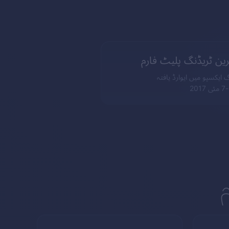
رین ٹریڈنگ پلیٹ فارم
گ ایکسپو میں ایوارڈ یافتہ