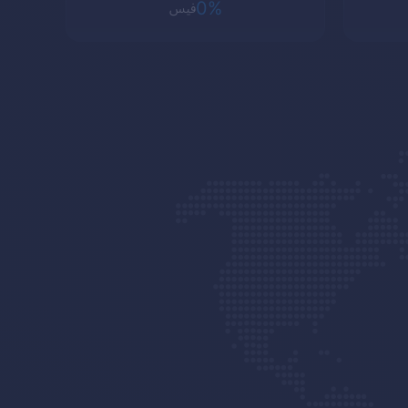
0%
فیس