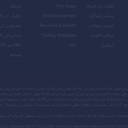
اکاؤنٹ کی اقسام
First Steps
شرائط
سماجی ٹریڈنگ
Skill Development
ادائیگی کی پا
عمومی سوالات
Recovery & Growth
رقم واپسی کی
اسلامی اکاؤنٹ
Trading Strategies
رازداری کی پا
ٹیوٹوریل
بلاگ
AML
اور
KYC
ضوابط
ے موزوں اور/یا مناسب نہیں ہے۔ براہ کرم یقینی بنائیں کہ آپ خریدنے یا فروخت کرنے سے پہلے اپن
ی خطرات لاحق ہوتے ہیں اور اس کے نتیجے میں آپ کے فنڈز کا جزوی یا مکمل نقصان ہو سکتا ہے،
 آپ کو ٹریڈنگ اور سرمایہ کاری سے وابستہ تمام خطرات سے آگاہ اور مکمل طور پر سمجھنا چاہیے، 
کوئی شک ہے تو ایک آزاد مالیاتی مشیر سے مشورہ لیں۔ آپ کو اس سائٹ میں موجود IP کو ذاتی، غیر تجارتی، ناقابل منتقلی استعمال کے لیے صرف سائٹ پر پیش کی
ہ جاپان کو مالیاتی مصنوعات کی پیشکش اور مالی خدمات کے لیے درخواست کرنے کے لیے سمجھے جانے والے کسی 
LLC, Company No 377 LLC 2020, having its registered address at: First Floor, Fir