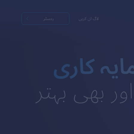
لاگ ان کریں
رجسٹر
یہ کاری
ور بھی بہتر