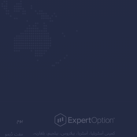
ہوم
کمپنی آسٹریلیا، آسٹریا، بیلاروس، بیلجیم، بلغاریہ،
مفت ڈیمو