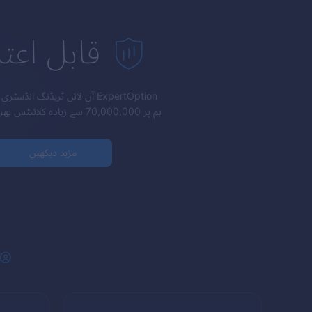
قابل اعتم
ExpertOption
آن لائن ٹریڈنگ انڈسٹری م
ہم پر 70,000,000 سے زیادہ کلائنٹس بھروسہ کرتے ہیں۔
مزید دیکھیں