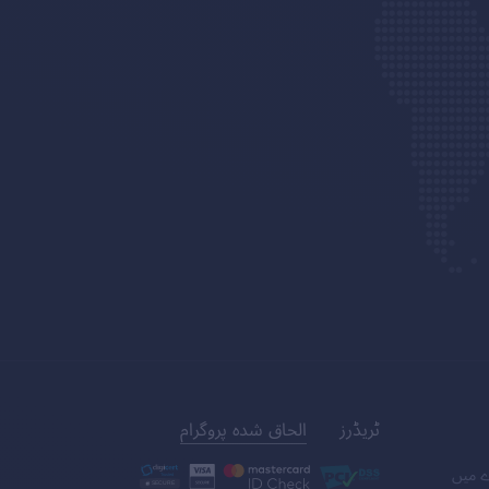
ٹریڈرز
الحاق شدہ پروگرام
ے میں