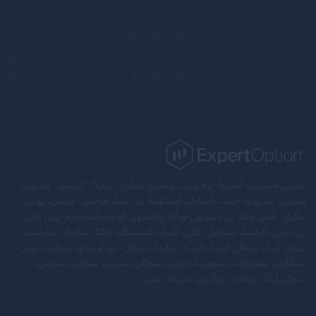
کمپنی آسٹریلیا، آسٹریا، بیلاروس، بیلجیم، بلغاریہ، کینیڈا، کروشیا، جمہوریہ
قبرص، جمہوریہ چیک، ڈنمارک، ایسٹونیا، فن لینڈ، فرانس، جرمنی، یونان،
ہنگری، آئس لینڈ، کے شہریوں اور/یا رہائشیوں کو خدمات فراہم نہیں کرتی
ہے۔ ایران، آئرلینڈ، اسرائیل، اٹلی، لٹویا، لکسمبرگ، مالٹا، میانمار، نیدرلینڈز،
نیوزی لینڈ، شمالی کوریا، ناروے، پولینڈ، پرتگال، پورٹو ریکو، رومانیہ، روس،
سنگاپور، سلوواکیہ، سلووینیا، جنوبی سوڈان، اسپین، سوڈان، سویڈن،
سوئٹزرلینڈ، برطانیہ، یوکرین، امریکہ، یمن۔