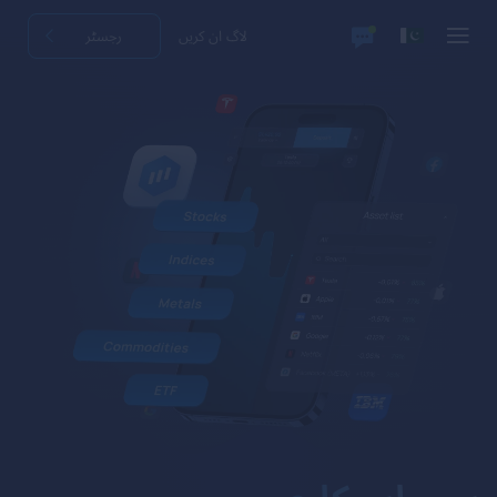
لاگ ان کریں
رجسٹر