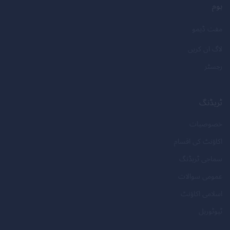
ہوم
مفت ڈیمو
لاگ ان کریں
رجسٹر
ٹریڈنگ
خصوصیات
اکاؤنٹ کی اقسام
سماجی ٹریڈنگ
عمومی سوالات
اسلامی اکاؤنٹ
ٹیوٹوریل