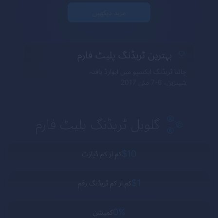
مزید دیکھیں
بہترین ٹریڈنگ پلیٹ فارم
چائنا ٹریڈنگ ایکسپو میں ایوارڈ یافتہ
شینزین، 6-7 مئی 2017
گلوبل ٹریڈنگ پلیٹ فارم
$10
کم از کم ڈپازٹ
$1
کم از کم ٹریڈنگ رقم
0%
کمیشن