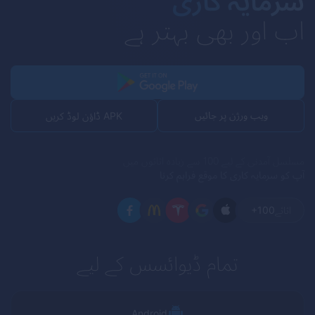
سرمایہ کاری
اب اور بھی بہتر ہے
ویب ورژن پر جائیں
APK ڈاؤن لوڈ کریں
مسلسل آمدنی کے لیے 100 سے زیادہ اثاثوں میں
آپ کو سرمایہ کاری کا موقع فراہم کرنا
اثاثے
+100
تمام ڈیوائسس کے لیے
Android