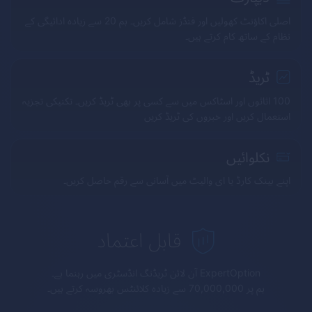
اصلی اکاؤنٹ کھولیں اور فنڈز شامل کریں۔ ہم 20 سے زیادہ ادائیگی کے
نظام کے ساتھ کام کرتے ہیں۔
ٹریڈ
100 اثاثوں اور اسٹاکس میں سے کسی پر بھی ٹریڈ کریں۔ تکنیکی تجزیہ
استعمال کریں اور خبروں کی ٹریڈ کریں
نکلوائیں
اپنے بینک کارڈ یا ای والیٹ میں آسانی سے رقم حاصل کریں۔
قابل اعتماد
ExpertOption
آن لائن ٹریڈنگ انڈسٹری میں رہنما ہے۔
ہم پر 70,000,000 سے زیادہ کلائنٹس بھروسہ کرتے ہیں۔