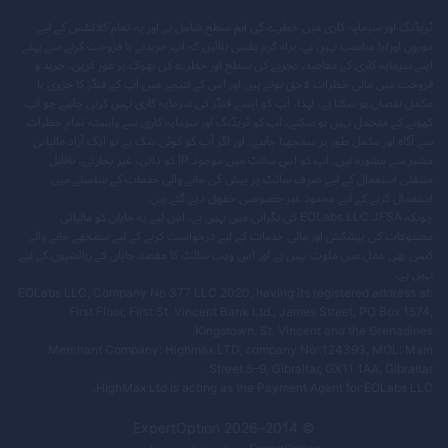
ٹریڈنگ اور سرمایہ کاری میں خطرے کی اہم سطح شامل ہے اور یہ تمام کلائنٹس کے لیے
موزوں اور/یا مناسب نہیں ہے۔ براہ کرم یقینی بنائیں کہ آپ خریدنے یا فروخت کرنے سے پہلے
اپنے سرمایہ کاری کے مقاصد، تجربے کی سطح اور خطرے کی بھوک پر غور کریں۔ خرید و
فروخت میں مالی خطرات لاحق ہوتے ہیں اور اس کے نتیجے میں آپ کے فنڈز کا جزوی یا
مکمل نقصان ہو سکتا ہے، لہذا، آپ کو ایسے فنڈز کی سرمایہ کاری نہیں کرنی چاہیے جو آپ
کھونے کے متحمل نہیں ہو سکتے۔ آپ کو ٹریڈنگ اور سرمایہ کاری سے وابستہ تمام خطرات
سے آگاہ اور مکمل طور پر سمجھنا چاہیے، اور اگر آپ کو کوئی شک ہے تو ایک آزاد مالیاتی
مشیر سے مشورہ لیں۔ آپ کو اس سائٹ میں موجود IP کو ذاتی، غیر تجارتی، ناقابل
منتقلی استعمال کے لیے صرف سائٹ پر پیش کی جانے والی خدمات کے سلسلے میں
استعمال کرنے کے لیے محدود غیر خصوصی حقوق دیے گئے ہیں۔
چونکہ EOLabs LLC JFSA کی نگرانی میں نہیں ہے، اس لیے یہ جاپان کو مالیاتی
مصنوعات کی پیشکش اور مالی خدمات کے لیے درخواست کرنے کے لیے سمجھے جانے والے
کسی بھی عمل میں ملوث نہیں ہے اور اس ویب سائٹ کا مقصد جاپان کے رہائشیوں کے لیے
نہیں ہے۔
EOLabs LLC, Company No 377 LLC 2020, having its registered address at:
First Floor, First St. Vincent Bank Ltd., James Street, PO Box 1574,
Kingstown, St. Vincent and the Grenadines.
Merchant Company: Highmax LTD, company No: 124393, MOL: Main
Street 5-9, Gibraltar, GX11 1AA, Gibraltar.
HighMax Ltd is acting as the Payment Agent for EOLabs LLC.
ExpertOption
2026
© 2014–