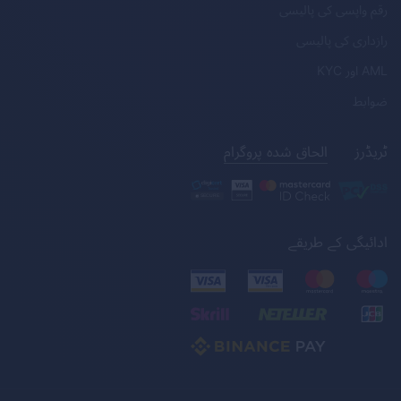
رقم واپسی کی پالیسی
رازداری کی پالیسی
AML
اور
KYC
ضوابط
ٹریڈرز
الحاق شدہ پروگرام
ادائیگی کے طریقے