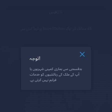
0%
فیس
48 ممالک کے لوگ
ExpertOption
پر ٹریڈ کرتے ہیں
توجہ!
بدقسمتی سے ہماری کمپنی شہریوں یا
آپ کے ملک کے رہائشیوں کو خدمات
فراہم نہیں کرتی ہے۔