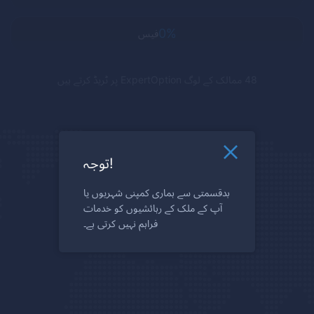
0%
فیس
48 ممالک کے لوگ
ExpertOption
پر ٹریڈ کرتے ہیں
توجہ!
بدقسمتی سے ہماری کمپنی شہریوں یا
آپ کے ملک کے رہائشیوں کو خدمات
فراہم نہیں کرتی ہے۔