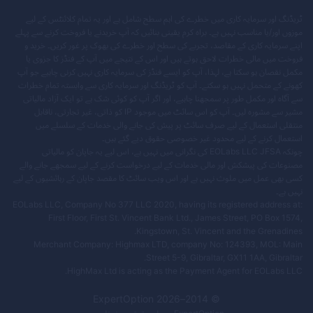
ٹریڈنگ اور سرمایہ کاری میں خطرے کی اہم سطح شامل ہے اور یہ تمام کلائنٹس کے لیے
موزوں اور/یا مناسب نہیں ہے۔ براہ کرم یقینی بنائیں کہ آپ خریدنے یا فروخت کرنے سے پہلے
اپنے سرمایہ کاری کے مقاصد، تجربے کی سطح اور خطرے کی بھوک پر غور کریں۔ خرید و
فروخت میں مالی خطرات لاحق ہوتے ہیں اور اس کے نتیجے میں آپ کے فنڈز کا جزوی یا
مکمل نقصان ہو سکتا ہے، لہذا، آپ کو ایسے فنڈز کی سرمایہ کاری نہیں کرنی چاہیے جو آپ
کھونے کے متحمل نہیں ہو سکتے۔ آپ کو ٹریڈنگ اور سرمایہ کاری سے وابستہ تمام خطرات
سے آگاہ اور مکمل طور پر سمجھنا چاہیے، اور اگر آپ کو کوئی شک ہے تو ایک آزاد مالیاتی
مشیر سے مشورہ لیں۔ آپ کو اس سائٹ میں موجود IP کو ذاتی، غیر تجارتی، ناقابل
منتقلی استعمال کے لیے صرف سائٹ پر پیش کی جانے والی خدمات کے سلسلے میں
استعمال کرنے کے لیے محدود غیر خصوصی حقوق دیے گئے ہیں۔
چونکہ EOLabs LLC JFSA کی نگرانی میں نہیں ہے، اس لیے یہ جاپان کو مالیاتی
مصنوعات کی پیشکش اور مالی خدمات کے لیے درخواست کرنے کے لیے سمجھے جانے والے
کسی بھی عمل میں ملوث نہیں ہے اور اس ویب سائٹ کا مقصد جاپان کے رہائشیوں کے لیے
نہیں ہے۔
EOLabs LLC, Company No 377 LLC 2020, having its registered address at:
First Floor, First St. Vincent Bank Ltd., James Street, PO Box 1574,
Kingstown, St. Vincent and the Grenadines.
Merchant Company: Highmax LTD, company No: 124393, MOL: Main
Street 5-9, Gibraltar, GX11 1AA, Gibraltar.
HighMax Ltd is acting as the Payment Agent for EOLabs LLC.
ExpertOption
2026
© 2014–