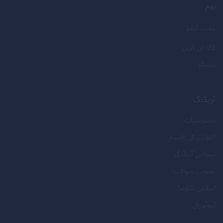
ہوم
مفت ڈیمو
لاگ ان کریں
رجسٹر
ٹریڈنگ
خصوصیات
اکاؤنٹ کی اقسام
سماجی ٹریڈنگ
عمومی سوالات
اسلامی اکاؤنٹ
ٹیوٹوریل