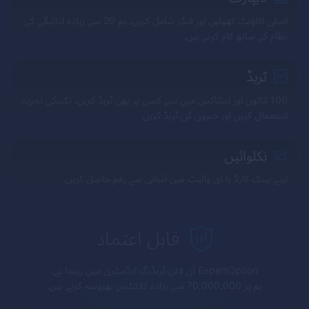
اصلی اکاؤنٹ کھولیں اور فنڈز شامل کریں۔ ہم 20 سے زیادہ ادائیگی کے
نظام کے ساتھ کام کرتے ہیں۔
ٹریڈ
100 اثاثوں اور اسٹاکس میں سے کسی پر بھی ٹریڈ کریں۔ تکنیکی تجزیہ
استعمال کریں اور خبروں کی ٹریڈ کریں
نکلوائیں
اپنے بینک کارڈ یا ای والیٹ میں آسانی سے رقم حاصل کریں۔
قابل اعتماد
ExpertOption
آن لائن ٹریڈنگ انڈسٹری میں رہنما ہے۔
ہم پر 70,000,000 سے زیادہ کلائنٹس بھروسہ کرتے ہیں۔