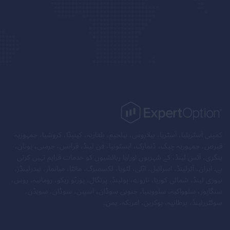
کمپنی آسٹریلیا، آسٹریا، بیلاروس، بیلجیم، بلغاریہ، کینیڈا، کروشیا، جمہوریہ
قبرص، جمہوریہ چیک، ڈنمارک، ایسٹونیا، فن لینڈ، فرانس، جرمنی، یونان،
ہنگری، آئس لینڈ، کے شہریوں اور/یا رہائشیوں کو خدمات فراہم نہیں کرتی
ہے۔ ایران، آئرلینڈ، اسرائیل، اٹلی، لٹویا، لکسمبرگ، مالٹا، میانمار، نیدرلینڈز،
نیوزی لینڈ، شمالی کوریا، ناروے، پولینڈ، پرتگال، پورٹو ریکو، رومانیہ، روس،
سنگاپور، سلوواکیہ، سلووینیا، جنوبی سوڈان، اسپین، سوڈان، سویڈن،
سوئٹزرلینڈ، برطانیہ، یوکرین، امریکہ، یمن۔