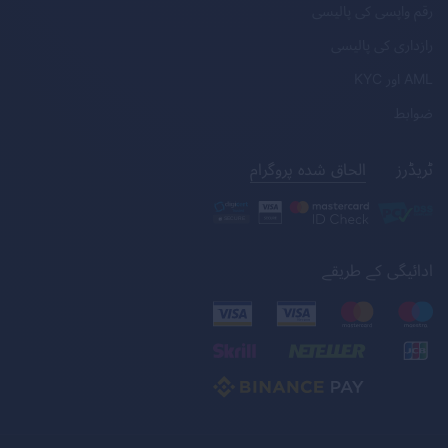
رقم واپسی کی پالیسی
رازداری کی پالیسی
AML
اور
KYC
ضوابط
ٹریڈرز
الحاق شدہ پروگرام
ادائیگی کے طریقے