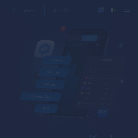
لاگ ان کریں
رجسٹر