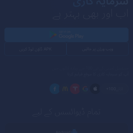
سرمایہ کاری
اب اور بھی بہتر ہے
ویب ورژن پر جائیں
APK ڈاؤن لوڈ کریں
مسلسل آمدنی کے لیے 100 سے زیادہ اثاثوں میں
آپ کو سرمایہ کاری کا موقع فراہم کرنا
اثاثے
+100
تمام ڈیوائسس کے لیے
Android