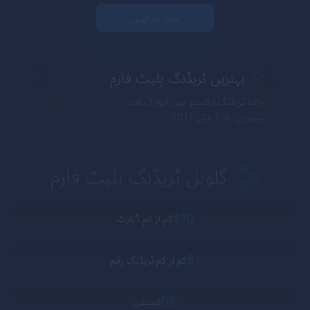
مزید دیکھیں
بہترین ٹریڈنگ پلیٹ فارم
چائنا ٹریڈنگ ایکسپو میں ایوارڈ یافتہ
شینزین، 6-7 مئی 2017
گلوبل ٹریڈنگ پلیٹ فارم
$10
کم از کم ڈپازٹ
$1
کم از کم ٹریڈنگ رقم
0%
کمیشن