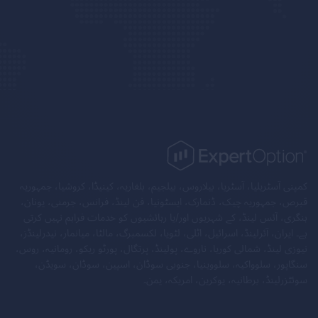
کمپنی آسٹریلیا، آسٹریا، بیلاروس، بیلجیم، بلغاریہ، کینیڈا، کروشیا، جمہوریہ
قبرص، جمہوریہ چیک، ڈنمارک، ایسٹونیا، فن لینڈ، فرانس، جرمنی، یونان،
ہنگری، آئس لینڈ، کے شہریوں اور/یا رہائشیوں کو خدمات فراہم نہیں کرتی
ہے۔ ایران، آئرلینڈ، اسرائیل، اٹلی، لٹویا، لکسمبرگ، مالٹا، میانمار، نیدرلینڈز،
نیوزی لینڈ، شمالی کوریا، ناروے، پولینڈ، پرتگال، پورٹو ریکو، رومانیہ، روس،
سنگاپور، سلوواکیہ، سلووینیا، جنوبی سوڈان، اسپین، سوڈان، سویڈن،
سوئٹزرلینڈ، برطانیہ، یوکرین، امریکہ، یمن۔