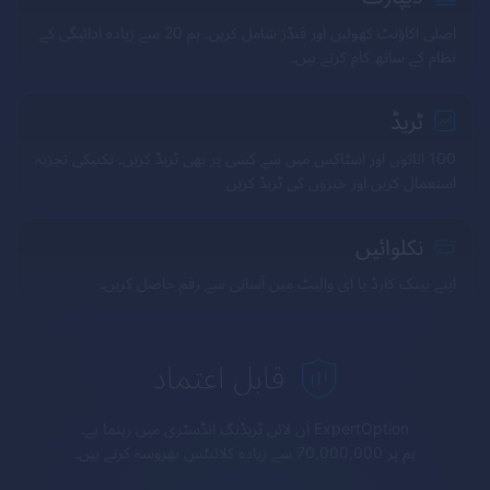
اصلی اکاؤنٹ کھولیں اور فنڈز شامل کریں۔ ہم 20 سے زیادہ ادائیگی کے
نظام کے ساتھ کام کرتے ہیں۔
ٹریڈ
100 اثاثوں اور اسٹاکس میں سے کسی پر بھی ٹریڈ کریں۔ تکنیکی تجزیہ
استعمال کریں اور خبروں کی ٹریڈ کریں
نکلوائیں
اپنے بینک کارڈ یا ای والیٹ میں آسانی سے رقم حاصل کریں۔
قابل اعتماد
ExpertOption
آن لائن ٹریڈنگ انڈسٹری میں رہنما ہے۔
ہم پر 70,000,000 سے زیادہ کلائنٹس بھروسہ کرتے ہیں۔