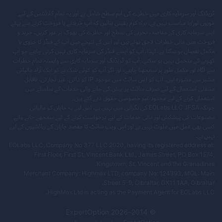
ٹریڈنگ اور سرمایہ کاری میں خطرے کی اہم سطح شامل ہے اور یہ تمام کلائنٹس کے لیے
موزوں اور/یا مناسب نہیں ہے۔ براہ کرم یقینی بنائیں کہ آپ خریدنے یا فروخت کرنے سے پہلے
اپنے سرمایہ کاری کے مقاصد، تجربے کی سطح اور خطرے کی بھوک پر غور کریں۔ خرید و
فروخت میں مالی خطرات لاحق ہوتے ہیں اور اس کے نتیجے میں آپ کے فنڈز کا جزوی یا
مکمل نقصان ہو سکتا ہے، لہذا، آپ کو ایسے فنڈز کی سرمایہ کاری نہیں کرنی چاہیے جو آپ
کھونے کے متحمل نہیں ہو سکتے۔ آپ کو ٹریڈنگ اور سرمایہ کاری سے وابستہ تمام خطرات
سے آگاہ اور مکمل طور پر سمجھنا چاہیے، اور اگر آپ کو کوئی شک ہے تو ایک آزاد مالیاتی
مشیر سے مشورہ لیں۔ آپ کو اس سائٹ میں موجود IP کو ذاتی، غیر تجارتی، ناقابل
منتقلی استعمال کے لیے صرف سائٹ پر پیش کی جانے والی خدمات کے سلسلے میں
استعمال کرنے کے لیے محدود غیر خصوصی حقوق دیے گئے ہیں۔
چونکہ EOLabs LLC JFSA کی نگرانی میں نہیں ہے، اس لیے یہ جاپان کو مالیاتی
مصنوعات کی پیشکش اور مالی خدمات کے لیے درخواست کرنے کے لیے سمجھے جانے والے
کسی بھی عمل میں ملوث نہیں ہے اور اس ویب سائٹ کا مقصد جاپان کے رہائشیوں کے لیے
نہیں ہے۔
EOLabs LLC, Company No 377 LLC 2020, having its registered address at:
First Floor, First St. Vincent Bank Ltd., James Street, PO Box 1574,
Kingstown, St. Vincent and the Grenadines.
Merchant Company: Highmax LTD, company No: 124393, MOL: Main
Street 5-9, Gibraltar, GX11 1AA, Gibraltar.
HighMax Ltd is acting as the Payment Agent for EOLabs LLC.
ExpertOption
2026
© 2014–