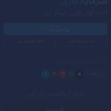
سرمایہ کاری
اب اور بھی بہتر ہے
ویب ورژن پر جائیں
APK ڈاؤن لوڈ کریں
مسلسل آمدنی کے لیے 100 سے زیادہ اثاثوں میں
آپ کو سرمایہ کاری کا موقع فراہم کرنا
اثاثے
+100
تمام ڈیوائسس کے لیے
Android