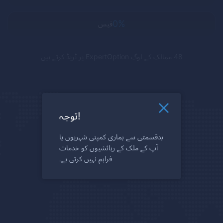
0%
فیس
48 ممالک کے لوگ
ExpertOption
پر ٹریڈ کرتے ہیں
توجہ!
بدقسمتی سے ہماری کمپنی شہریوں یا
آپ کے ملک کے رہائشیوں کو خدمات
فراہم نہیں کرتی ہے۔