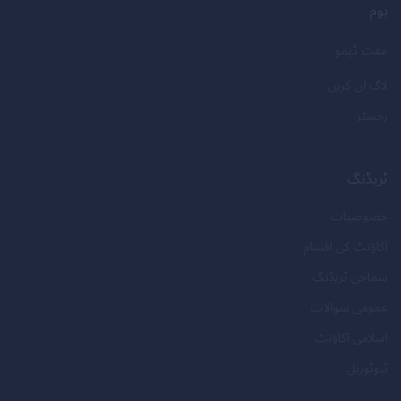
ہوم
مفت ڈیمو
لاگ ان کریں
رجسٹر
ٹریڈنگ
خصوصیات
اکاؤنٹ کی اقسام
سماجی ٹریڈنگ
عمومی سوالات
اسلامی اکاؤنٹ
ٹیوٹوریل