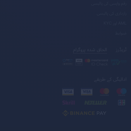
رقم واپسی کی پالیسی
رازداری کی پالیسی
AML
اور
KYC
ضوابط
ٹریڈرز
الحاق شدہ پروگرام
ادائیگی کے طریقے