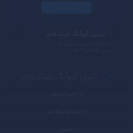
مزید دیکھیں
بہترین ٹریڈنگ پلیٹ فارم
چائنا ٹریڈنگ ایکسپو میں ایوارڈ یافتہ
شینزین، 6-7 مئی 2017
گلوبل ٹریڈنگ پلیٹ فارم
$10
کم از کم ڈپازٹ
$1
کم از کم ٹریڈنگ رقم
0%
کمیشن