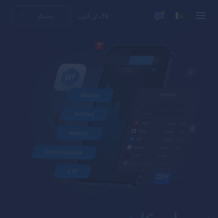
لاگ ان کریں
رجسٹر